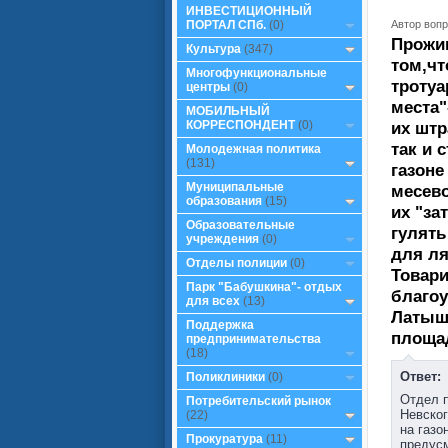
ИНВЕСТИЦИОННЫЙ
Автор вопр
ПОРТАЛ СПб.
(0)
Прожив
Культура
(347)
том,чт
Многофункциональные
тротуа
центры
(0)
места"
МОБИЛЬНЫЙ
КОРРЕСПОНДЕНТ
(0)
их штр
так и 
Молодежная политика
(131)
газоне
Муниципальные
месево
образования
(15)
их "за
Образовательные
гулять
учреждения
(0)
для ля
Отделы полиции
(0)
Товар
Парк "Бабушкина"- отдых
благоу
для всех
(13)
Латышс
Поддержка
площа
предпринимательства
(18)
Ответ:
Поликлиники
(0)
Отдел п
Потребительский рынок
Невског
(22)
на газо
Прокуратура
(11)
предус