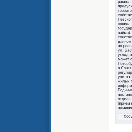
располо
предус
террито
собстве
Невског
социал
государ
найма)
собств
данном
по расс
ул. Ба
укладыв
может о
Петербу
в Санк
регулир
учета 
жилых п
информа
Родниче
постано
отдела 
(прием 
админис
Обс