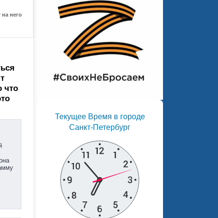
 на него
ться
т
о что
это
Текущее Время в городе
Санкт-Петербург
й
она
амму