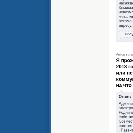
насажде
Комисси
невозмо
металл
рекомен
адресу.
Обс
Автор вопр
Я прож
2013 г
или не
коммун
на что
Ответ:
Админис
электро
Родниче
собстве
Совмест
соответ
«Развит