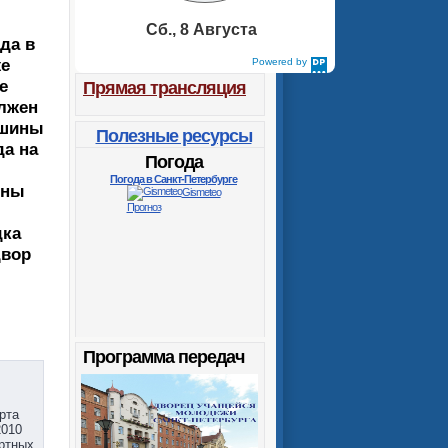
Сб., 8 Августа
да в
же
Powered by
DaysPedia.com
е
Прямая трансляция
олжен
ашины
Полезные ресурсы
да на
Погода
Погода в Санкт-Петербурге
ины
Gismeteo
Прогноз
дка
двор
ы
Программа передач
рта
2010
ртных