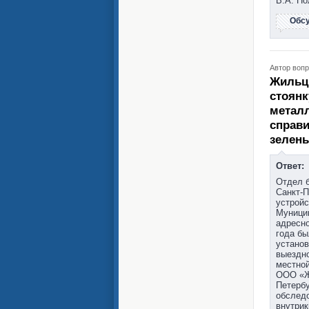
В.А. По
Обс
Автор вопр
Жильц
стоянк
металл
справи
зелены
Ответ:
Отдел б
Санкт-П
устройс
Муницип
адресно
года бы
установ
выездно
местной
ООО «Жи
Петербу
обследо
внутрик