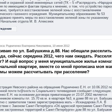
ний и охранной зоной инженерных сетей (ТК – 5 «Распредсеть «Народна
я по имеющимся фактам пришла к мнению, о том, что устройство парко
жно, требуется восстановление зеленой зоны с восстановлением
ического газонного ограждения. Муниципальному образованию № 53
довано принять меры по восстановлению зеленой зоны по указанному
 Начальник отдела М. В. Алексеюк
уждение
оса: Родниченко Екатерина Николаевна, 10 июня 2012
иваю по ул. Бабушкина д.88. Нас обещали расселить
ода, сейчас середина 2012, чего нам ожидать. Расселя
т? И ещё вопрос у меня муниципальное жилье комна
альной квартире, вместе со мной прописана моя ма
 мы можем рассчитывать при расселение?
трация Невского района на обращение Родниченко Е.Н. от 10.06.2012 п
нной почте tv@soctv.ru Социального телевидения сообщает следующее.
нко Е.Н. на основании договора приватизации от 23.07.2002 является
нником комнаты пл. 15.70 кв.м. в квартире №3, в доме 88 по ул. Бабушк
но с заявителем также зарегистрирована мать – Искандарова Л.А. В
ствии с Законом Санкт-Петербурга «Об адресной программе Санкт-Петер
ие застроенных территорий в Санкт-Петербурге» дом 88 по ул. Бабушки