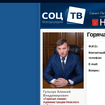
Горяч
Ф.И.О.:
Контактный
телефон:
E-mail:
Вопрос:
Гульчук Алексей
Владимирович
«Горячая линия»
Администрации Невского