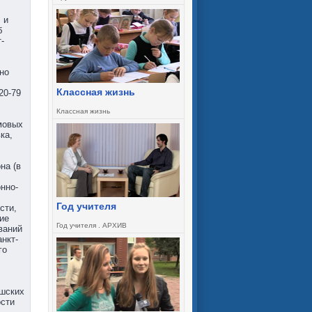
 и
б
-
но
Классная жизнь
20-79
Классная жизнь
мовых
ка,
на (в
нно-
Год учителя
сти,
ие
Год учителя . АРХИВ
ваний
нкт-
го
ышских
ости