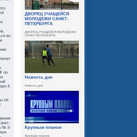
ого
об
ДВОРЕЦ УЧАЩЕЙСЯ
МОЛОДЕЖИ САНКТ-
нт
ПЕТЕРБУРГА
ва,
ДВОРЕЦ УЧАЩЕЙСЯ МОЛОДЕЖИ
ься во
САНКТ-ПЕТЕРБУРГА
ие
ние
влечет
о
Ф по
ли
Новость дня
вый
орп.4,
Новость дня
ы об
т
трения
анкт-
Крупным планом
а № 3-
ьных
Крупным планом
-