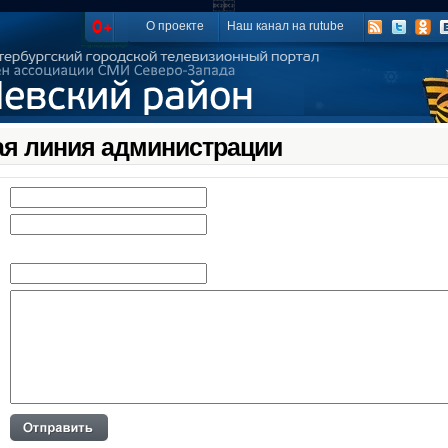

О проекте
Наш канал на rutube
ая линия администрации