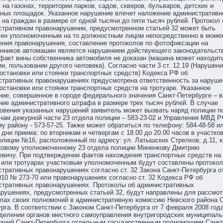
 на газонах, территории парков, садов, скверов, бульваров, детских и
ных площадок. Указанное нарушение влечет наложение административн
на граждан в размере от одной тысячи до пяти тысяч рублей. Протокол 
стративном правонарушении, предусмотренном статьей 32 может быть
лен уполномоченным на то должностным лицом непосредственно в моме
ния правонарушения, составление протоколов по фотофиксации на
енников автомашин является нарушением действующего законодательст
 факт вины собственника автомобиля не доказан (машина может находит
и, пользовании другого человека). Согласно части 3 ст. 12.19 (Нарушен
остановки или стоянки транспортных средств) Кодекса РФ об
стративных правонарушениях предусмотрена ответственность за наруше
остановки или стоянки транспортных средств на тротуаре. Указанное
ие, совершенное в городе федерального значения Санкт-Петербурге – 
ие административного штрафа в размере трех тысяч рублей. В случае
овения указанных нарушений заявитель может вызвать наряд полиции п
ам дежурной части 23 отдела полиции – 583-23-02 и Управления МВД Р
у району - 573-57-25. Также может обратиться по телефону: 584-48-58 и
 дни приема: по вторникам и четвергам с 18.00 до 20.00 часов в участко
олиции №16, расположенный по адресу: ул. Латышских Стрелков, д.11, к
тковому уполномоченному 23 отдела полиции Миненкову Дмитрию
вичу. При подтверждении фактов нахождения транспортных средств на
 или тротуарах участковым уполномоченным будут составлены протокол
тративных правонарушениях согласно ст. 32 Закона Санкт-Петербурга о
010 № 273-70 или правонарушениях согласно ст. 32 Кодекса РФ об
стративных правонарушениях. Протоколы об административных
рушениях, предусмотренных статьей 32, будут направлены для рассмо
лах своих полномочий в административную комиссию Невского района С
рга. В соответствии с Законом Санкт-Петербурга от 7 февраля 2008 год
делении органов местного самоуправления внутригородских муниципал
аний Санкт-Петербурга отдельным государственным полномочием Санкт