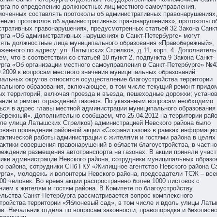
урга по определению должностных лиц местного самоуправления,
моченных составлять протоколы об административных правонарушениях,
ению протоколов об административных правонарушениях», протоколы о
тративных правонарушениях, предусмотренных статьей 32 Закона Санкт
рга «Об административных нарушениях в Санкт-Петербурге» могут
лять должностные лица муниципального образования «Правобережный»,
женного по адресу: ул. Латышских Стрелков, д.11, корп. 4. Дополнитель
м, что в соответствии со статьей 10 пункт 2, подпункта 9 Закона Санкт-
рга «Об организации местного самоуправления в Санкт-Петербурге» №4
9.2009 к вопросам местного значения муниципальных образований
альных округов относится осуществление благоустройства территории
пального образования, включающее, в том числе текущий ремонт придо
х территорий, включая проезда и въезда, пешеходные дорожки; установ
ние и ремонт ограждений газонов. По указанным вопросам необходимо
ься в адрес главы местной администрации муниципального образования
ережный». Дополнительно сообщаем, что 25.04.2012 на территории райо
ле улица Латышских Стрелков) администрацией Невского района было
овано проведение районной акции «Сохрани газон» в рамках информацио
ктической работы администрации с жителями и гостями района в целях
ктики совершения правонарушений в области благоустройства, в частно
еждение размещения автотранспорта на газонах. В акции приняли участ
ики администрации Невского района, сотрудники муниципальных образо
о района, сотрудники СПб ГКУ «Жилищное агентство Невского района Са
рга», молодежь и волонтеры Невского района, председатели ТСЖ – все
00 человек. Во время акции распространено более 1000 листовок с
ием к жителям и гостям района. В Комитете по благоустройству
льства Санкт-Петербурга рассматривается вопрос комплексного
тройства территории «Яблоневый сад», в том числе и вдоль улицы Лат
в. Начальник отдела по вопросам законности, правопорядка и безопасн