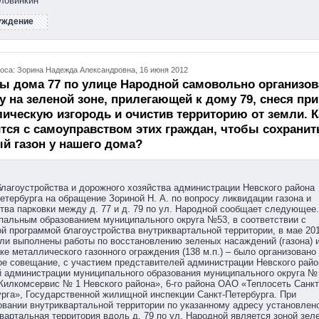
ловинкин
уждение
оса: Зорина Надежда Александровна, 16 июня 2012
ы дома 77 по улице Народной самовольно организо
у на зеленой зоне, прилегающей к дому 79, снеся при
ическую изгородь и очистив территорию от земли. К
тся с самоуправством этих граждан, чтобы сохранит
й газон у нашего дома?
лагоустройства и дорожного хозяйства администрации Невского района
етербурга на обращение Зориной Н. А. по вопросу ликвидации газона и
тва парковки между д. 77 и д. 79 по ул. Народной сообщает следующее.
альным образованием муниципального округа №53, в соответствии с
й программой благоустройства внутриквартальной территории, в мае 20
ли выполнены работы по восстановлению зеленых насаждений (газона) 
ке металлического газонного ограждения (138 м.п.) – было организовано
е совещание, с участием представителей администрации Невского райо
 администрации муниципального образования муниципального округа № 
лкомсервис № 1 Невского района», 6-го района ОАО «Теплосеть Санкт
рга», Государственной жилищной инспекции Санкт-Петербурга. При
вании внутриквартальной территории по указанному адресу установлено
вартальная территория вдоль д. 79 по ул. Народной является зоной зел