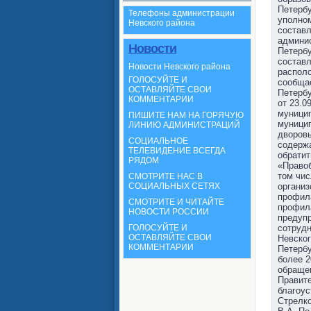
Петерб
Телефоны администрации
уполно
Невского района
составл
админис
Новости
Петербу
состав
Новости Невского района
располо
ГОЛОСУЙТЕ И
сообщае
ОСТАВЛЯЙТЕ СВОИ
Петербу
КОММЕНТАРИИ
от 23.0
муницип
ПИШИТЕ НАМ НА ГОРЯЧУЮ
муници
ЛИНИЮ АДМИНИСТРАЦИЙ
дворовы
СОЦИАЛЬНОЕ
содержа
ТЕЛЕВИДЕНИЕ ВСЕГДА
обратит
РЯДОМ
«Правоб
том чис
СМОТРИТЕ НАС В
организ
СОЦИАЛЬНЫХ СЕТЯХ
профила
СМОТРИТЕ И ЧИТАЙТЕ
профила
НОВОСТИ РОССИИ
предупр
сотрудн
ГОЛОСУЙТЕ И
ОСТАВЛЯЙТЕ СВОИ
Невског
КОММЕНТАРИИ
Петербу
более 2
обращен
Правите
благоус
Стрелко