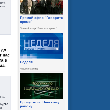
я»).
вки
Прямой эфир "Говорите
прямо"
Прямой эфир "Говорите прямо"
 до
т нас
та в
Неделя
ма,
Неделя (архив)
о
ина.
Прогулки по Невскому
бурга
району
на