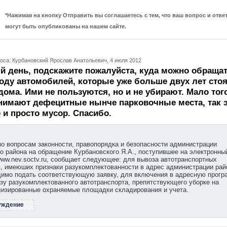
*Нажимая на кнопку Отправить вы соглашаетесь с тем, что ваш вопрос и ответ
могут быть опубликованы на нашем сайте.
оса: Курбановский Ярослав Анатольевич, 4 июля 2012
 день, подскажите пожалуйста, куда можно обраща
оду автомобилей, которые уже больше двух лет стоя
дома. Ими не пользуются, но и не убирают. Мало тог
нимают дефецитные нынче парковочные места, так 
 и просто мусор. Спасибо.
о вопросам законности, правопорядка и безопасности администрации
о района на обращение Курбановского Я.А., поступившее на электронны
ww.nev.soctv.ru, сообщает следующее: для вывоза автотранспортных
, имеюших признаки разукомплектованности в адрес администрации рай
димо подать соответствующую заявку, для включения в адресную прогр
зу разукомплектованного автотранспорта, препятствующего уборке на
лизированные охраняемые площадки складирования и учета.
уждение