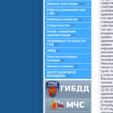
средств
Прямые трансляции
(54)
спортив
Работа и взаимодействие
штрафа 
с МО
(0)
админи
состав
Районное хозяйство
(0)
соверше
собств
Строительство
(0)
так как
Телеф. справочник
владени
администрации
(0)
правил 
админи
ТЕЛЕФОНЫ ГОС.ВЛАСТИ
правил 
СПБ
(0)
нарушен
УМВД
(2)
наложен
возникн
Участки участковых
телефон
полиции
(0)
Невском
Фильм о главном
(3)
лично в
пункт п
ЦЕНТР ЗДОРОВОЙ
к учас
МОЛОДЕЖИ
(2)
Василье
газонах
админис
12.05.2
админи
правона
в преде
Петербу
6 «О на
образов