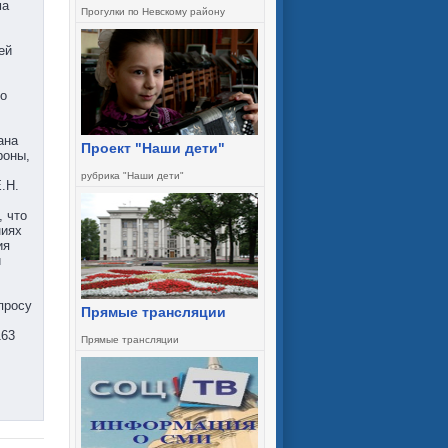
ма
Прогулки по Невскому району
ей
го
ана
Проект "Наши дети"
роны,
рубрика "Наши дети"
.Н.
, что
ниях
ия
и
просу
Прямые трансляции
163
Прямые трансляции