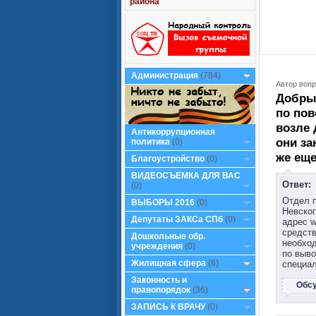
района
Администрация
(784)
Автор вопр
Добрый
по пов
возле 
Антикоррупционная
они за
политика
(0)
же еще
Благоустройство
(0)
ВИДЕОСЪЕМКА ДЛЯ ВАС
Ответ:
(0)
Отдел п
ВЫБОРЫ 2016
(0)
Невског
Депутаты ЗАКСа СПб
(0)
адрес w
средств
Дошкольные обр.
необхо
учреждения
(0)
по выво
Жилищная сфера
(6)
специа
Законность и
Обс
правопорядок
(36)
ЗАПИСЬ К ВРАЧУ
(0)