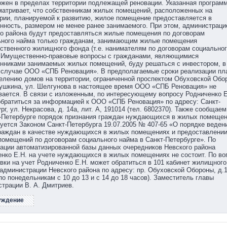
жен в пределах территории подлежащей реновации. Указанная програм
матривает, что собственникам жилых помещений, расположенных на
рии, планируемой к развитию, жилое помещение предоставляется в
нность, размером не менее ранее занимаемого. При этом, администраци
о района будут предоставляться жилые помещения по договорам
ьного найма только гражданам, занимающим жилые помещения
ственного жилищного фонда (т.е. нанимателям по договорам социально
. Имущественно-правовые вопросы с гражданами, являющимися
енниками занимаемых жилых помещений, буду решаться с инвестором, в
 случае ООО «СПБ Реновация». В предполагаемые сроки реализации пл
елению домов на территории, ограниченной проспектом Обуховской Обо
бушкина, ул. Шелгунова в настоящее время ООО «СПБ Реновация» не
ается. В связи с изложенным, по интересующему вопросу Родниченко Е
братиться за информацией к ООО «СПБ Реновация» по адресу: Санкт-
рг, ул. Некрасова, д. 14а, лит. А, 191014 (тел. 6802370). Также сообщаем
т-Петербурге порядок признания граждан нуждающихся в жилых помеще
уется Законом Санкт-Петербурга 19.07.2005 № 407-65 «О порядке веден
граждан в качестве нуждающихся в жилых помещениях и предоставлени
омещений по договорам социального найма в Санкт-Петербурге». По
ции автоматизированной базы данных очередников Невского района
нко Е.Н. на учете нуждающихся в жилых помещениях не состоит. По во
вки на учет Родниченко Е.Н. может обратиться в 101 кабинет жилищного
администрации Невского района по адресу: пр. Обуховской Обороны, д.
по понедельникам с 10 до 13 и с 14 до 18 часов). Заместитель главы
трации В. А. Дмитриев.
уждение