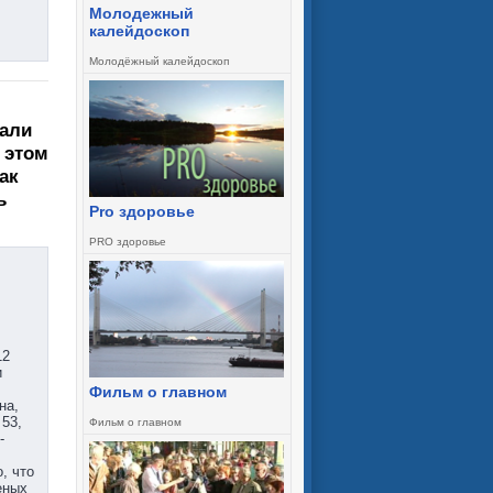
Молодежный
калейдоскоп
Молодёжный калейдоскоп
вали
 этом
ак
ь
Pro здоровье
PRO здоровье
12
и
Фильм о главном
на,
53,
Фильм о главном
-
, что
еных