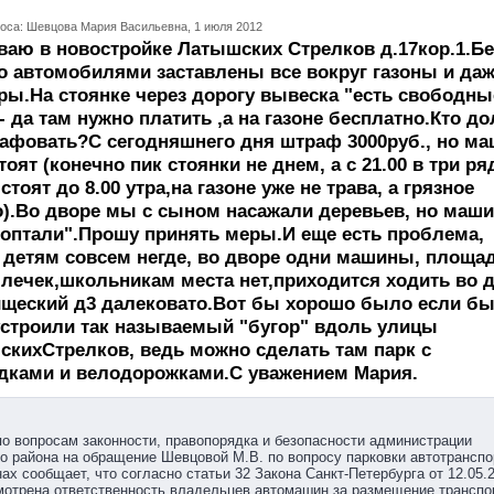
оса: Шевцова Мария Васильевна, 1 июля 2012
аю в новостройке Латышских Стрелков д.17кор.1.Бе
о автомобилями заставлены все вокруг газоны и да
ры.На стоянке через дорогу вывеска "есть свободны
- да там нужно платить ,а на газоне бесплатно.Кто д
афовать?С сегодняшнего дня штраф 3000руб., но м
стоят (конечно пик стоянки не днем, а с 21.00 в три ря
 стоят до 8.00 утра,на газоне уже не трава, а грязное
).Во дворе мы с сыном насажали деревьев, но маш
топтали".Прошу принять меры.И еще есть проблема,
 детям совсем негде, во дворе одни машины, площа
лечек,школьникам места нет,приходится ходить во 
ищеский д3 далековато.Вот бы хорошо было если б
строили так называемый "бугор" вдоль улицы
кихСтрелков, ведь можно сделать там парк с
дками и велодорожками.С уважением Мария.
о вопросам законности, правопорядка и безопасности администрации
о района на обращение Шевцовой М.В. по вопросу парковки автотранспо
нах сообщает, что согласно статьи 32 Закона Санкт-Петербурга от 12.05.
мотрена ответственность владельцев автомашин за размещение транспо