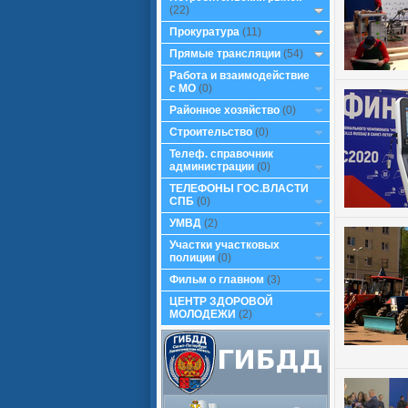
(22)
Прокуратура
(11)
Прямые трансляции
(54)
Работа и взаимодействие
с МО
(0)
Районное хозяйство
(0)
Строительство
(0)
Телеф. справочник
администрации
(0)
ТЕЛЕФОНЫ ГОС.ВЛАСТИ
СПБ
(0)
УМВД
(2)
Участки участковых
полиции
(0)
Фильм о главном
(3)
ЦЕНТР ЗДОРОВОЙ
МОЛОДЕЖИ
(2)