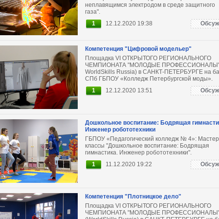
неплавящимся электродом в среде защитного
газа".
1
12.12.2020 19:38
Обсуж
Компетенция "Цифровой модельер"
Площадка VI ОТКРЫТОГО РЕГИОНАЛЬНОГО
ЧЕМПИОНАТА "МОЛОДЫЕ ПРОФЕССИОНАЛЫ
WorldSkills Russia) в САНКТ-ПЕТЕРБУРГЕ на б
СПб ГБПОУ «Колледж Петербургской моды».
1
12.12.2020 13:51
Обсуж
Дошкольное воспитание: Бодрящая гимнасти
Инженер робототехники
ГБПОУ «Педагогический колледж № 4»: Мастер
классы "Дошкольное воспитание: Бодрящая
гимнастика. Инженер робототехники".
1
11.12.2020 19:22
Обсуж
Компетенция "Плотницкое дело"
Площадка VI ОТКРЫТОГО РЕГИОНАЛЬНОГО
ЧЕМПИОНАТА "МОЛОДЫЕ ПРОФЕССИОНАЛЫ