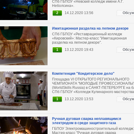
СПб ГБПОУ «Невский колледж имени А.Г.
Неболсина».
2
14.12.2020 13:56
Обсуж
Имитационная разделка на лепном декоре
СПб ГБПОУ «Реставрационный колледж
«Кировский»: Мастер-класс "Имитационная
разделка на лепном декоре".
1
13.12.2020 19:43
Обсуж
Компетенция "Кондитерское дело"
Площадка VI ОТКРЫТОГО РЕГИОНАЛЬНОГО
ЧЕМПИОНАТА "МОЛОДЫЕ ПРОФЕССИОНАЛЫ
(WorldSkills Russia) в САНКТ-ПЕТЕРБУРГЕ на б
СПб ГБПОУ «Колледж Кулинарного мастерства
1
13.12.2020 13:53
Обсуж
Ручная дуговая сварка неплавящимся
электродом в среде защитного газа
ГБПОУ Электромашиностроительный колледж:
Мастер-класс "Ручная дуговая сварка