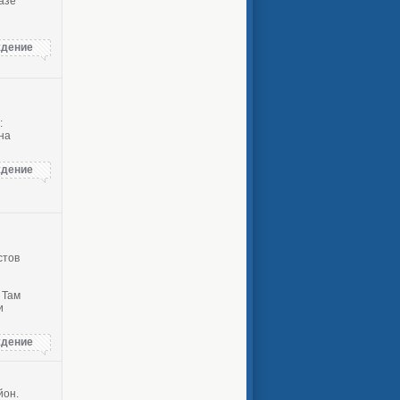
азе
дение
:
на
дение
стов
 Там
и
дение
йон.