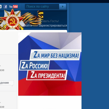
Добро пожаловать Гость!
Войти
или
Зарегистрироваться
"
азе
дение
"
азе