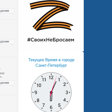
дение
дение
Текущее Время в городе
Санкт-Петербург
"
азе
».
дение