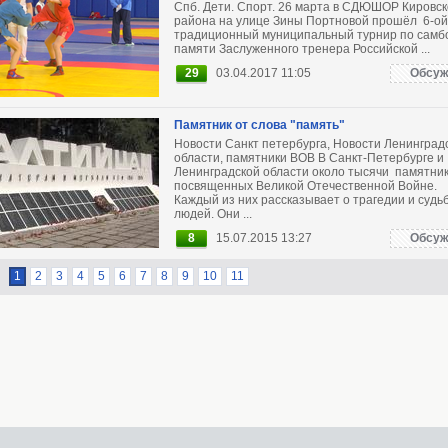
Спб. Дети. Спорт. 26 марта в СДЮШОР Кировск
района на улице Зины Портновой прошёл 6-ой
традиционный муниципальный турнир по самб
памяти Заслуженного тренера Российской ...
29
03.04.2017 11:05
Обсуж
Памятник от слова "память"
Новости Санкт петербурга, Новости Ленинград
области, памятники ВОВ В Санкт-Петербурге и
Ленинградской области около тысячи памятник
посвященных Великой Отечественной Войне.
Каждый из них рассказывает о трагедии и судь
людей. Они ...
8
15.07.2015 13:27
Обсуж
1
2
3
4
5
6
7
8
9
10
11