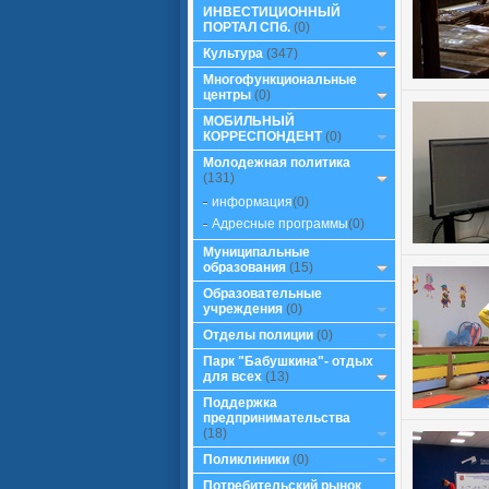
ИНВЕСТИЦИОННЫЙ
ПОРТАЛ СПб.
(0)
Культура
(347)
Многофункциональные
центры
(0)
МОБИЛЬНЫЙ
КОРРЕСПОНДЕНТ
(0)
Молодежная политика
(131)
информация
(0)
Адресные программы
(0)
Муниципальные
образования
(15)
Образовательные
учреждения
(0)
Отделы полиции
(0)
Парк "Бабушкина"- отдых
для всех
(13)
Поддержка
предпринимательства
(18)
Поликлиники
(0)
Потребительский рынок