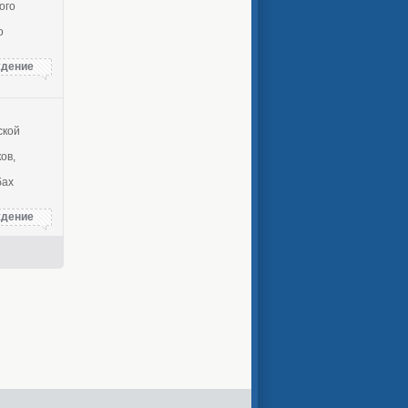
ого
о
дение
ской
ов,
бах
дение