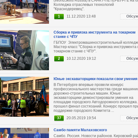
(WorldSkills Russia) в САНКТ-ПЕТЕРБУРГЕ на б
Колледжа отраслевых технологий
"Краснодеревец".
1
11.12.2020 13:48
Обсуж
Сборка и привязка инструмента на токарном
станке с ЧПУ
ГБПОУ Электромашиностроительный колледж
Мастер-класс "Сборка и привязка инструмента 
токарном станке с ЧПУ".
2
10.12.2020 19:12
Обсуж
Юные экскаваторщики показали свои умения
В Петербурге впервые провели конкурс
профессионального мастерства среди машини
дорожно-строительных машин. Юные
экскаваторщики демонстрировали умения на
площадке городского Автодорожного колледжа.
прошел финал состязаний. Конкурс прошел пр
поддержке городского Комитета ...
37
20.05.2019 19:54
Обсуж
Самбо памяти Малаховского
Самбо. Россия. Новости районов. Кировский ра