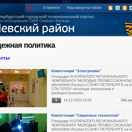

О проекте
Наш канал на rutube
ежная политика
жеты
Компетенция "Электроника"
Площадка VI ОТКРЫТОГО РЕГИОНАЛЬНОГО
ЧЕМПИОНАТА "МОЛОДЫЕ ПРОФЕССИОНАЛЫ
(WorldSkills Russia) в САНКТ-ПЕТЕРБУРГЕ на б
СПб ГБПОУ «Колледж электроники и
приборостроения».
0
14.12.2020 14:01
Обсуж
Компетенция "Сварочные технологии"
Площадка VI ОТКРЫТОГО РЕГИОНАЛЬНОГО
ЧЕМПИОНАТА "МОЛОДЫЕ ПРОФЕССИОНАЛЫ
(WorldSkills Russia) в САНКТ-ПЕТЕРБУРГЕ на б