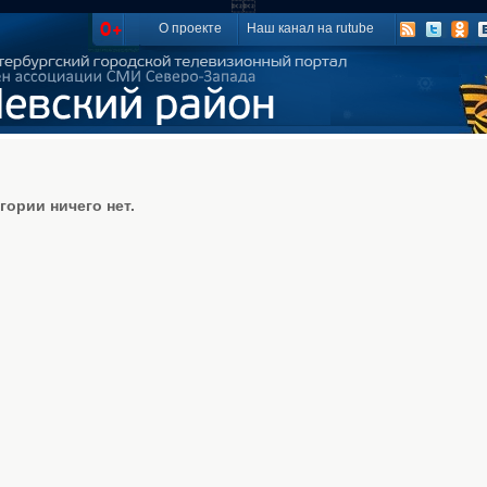

О проекте
Наш канал на rutube
гории ничего нет.