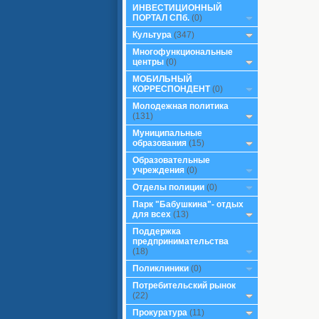
ИНВЕСТИЦИОННЫЙ
ПОРТАЛ СПб.
(0)
Культура
(347)
Многофункциональные
центры
(0)
МОБИЛЬНЫЙ
КОРРЕСПОНДЕНТ
(0)
Молодежная политика
(131)
Муниципальные
образования
(15)
Образовательные
учреждения
(0)
Отделы полиции
(0)
Парк "Бабушкина"- отдых
для всех
(13)
Поддержка
предпринимательства
(18)
Поликлиники
(0)
Потребительский рынок
(22)
Прокуратура
(11)