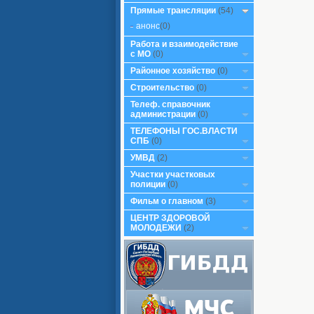
Прямые трансляции
(54)
анонс
(0)
Работа и взаимодействие
с МО
(0)
Районное хозяйство
(0)
Строительство
(0)
Телеф. справочник
администрации
(0)
ТЕЛЕФОНЫ ГОС.ВЛАСТИ
СПБ
(0)
УМВД
(2)
Участки участковых
полиции
(0)
Фильм о главном
(3)
ЦЕНТР ЗДОРОВОЙ
МОЛОДЕЖИ
(2)