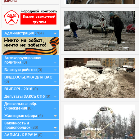
района
Администрация
(784)
Антикоррупционная
политика
(0)
Благоустройство
(0)
ВИДЕОСЪЕМКА ДЛЯ ВАС
(0)
ВЫБОРЫ 2016
(0)
Депутаты ЗАКСа СПб
(0)
Дошкольные обр.
учреждения
(0)
Жилищная сфера
(6)
Законность и
правопорядок
(36)
ЗАПИСЬ К ВРАЧУ
(0)