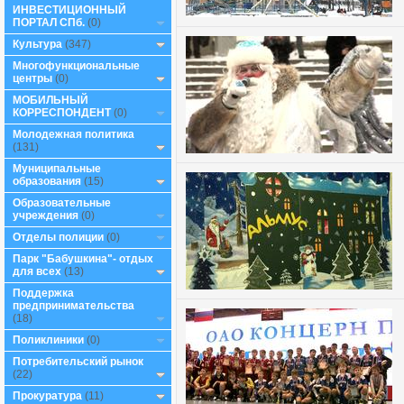
ИНВЕСТИЦИОННЫЙ
ПОРТАЛ СПб.
(0)
Культура
(347)
Многофункциональные
центры
(0)
МОБИЛЬНЫЙ
КОРРЕСПОНДЕНТ
(0)
Молодежная политика
(131)
Муниципальные
образования
(15)
Образовательные
учреждения
(0)
Отделы полиции
(0)
Парк "Бабушкина"- отдых
для всех
(13)
Поддержка
предпринимательства
(18)
Поликлиники
(0)
Потребительский рынок
(22)
Прокуратура
(11)