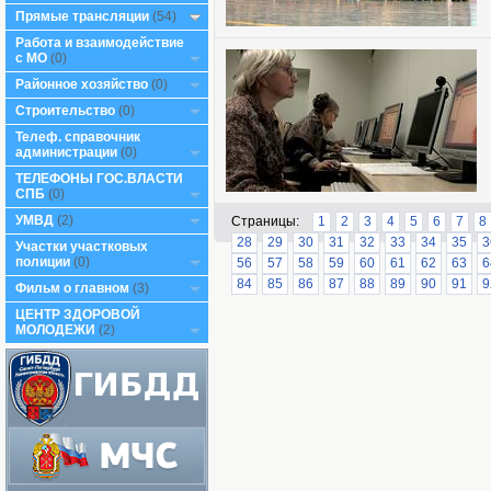
Прямые трансляции
(54)
Работа и взаимодействие
с МО
(0)
Районное хозяйство
(0)
Строительство
(0)
Телеф. справочник
администрации
(0)
ТЕЛЕФОНЫ ГОС.ВЛАСТИ
СПБ
(0)
УМВД
(2)
Страницы:
1
2
3
4
5
6
7
8
28
29
30
31
32
33
34
35
3
Участки участковых
полиции
(0)
56
57
58
59
60
61
62
63
6
84
85
86
87
88
89
90
91
9
Фильм о главном
(3)
ЦЕНТР ЗДОРОВОЙ
МОЛОДЕЖИ
(2)