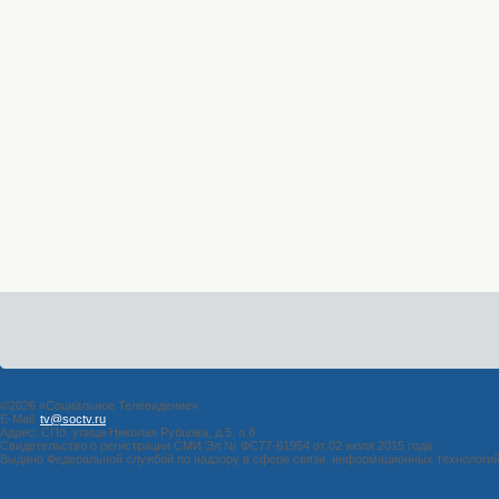
©2026 «Социальное Телевидение».
E-Mail:
tv@soctv.ru
Адрес: СПб, улица Николая Рубцова, д.5, п.8
Свидетельство о регистрации СМИ Эл № ФС77-61954 от 02 июля 2015 года
Выдано Федеральной службой по надзору в сфере связи, информационных технологи