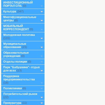
ИНВЕСТИЦИОННЫЙ
ПОРТАЛ СПб.
(0)
Культура
(347)
Многофункциональные
центры
(0)
МОБИЛЬНЫЙ
КОРРЕСПОНДЕНТ
(0)
Молодежная политика
(131)
Муниципальные
образования
(15)
Образовательные
учреждения
(0)
Отделы полиции
(0)
Парк "Бабушкина"- отдых
для всех
(13)
Поддержка
предпринимательства
(18)
Поликлиники
(0)
Потребительский рынок
(22)
Прокуратура
(11)