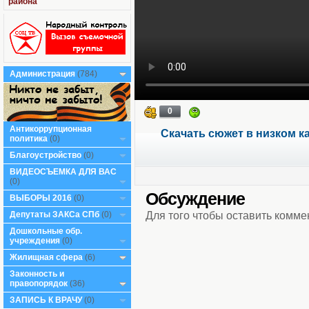
района
Администрация
(784)
0
Антикоррупционная
Скачать сюжет в низком к
политика
(0)
Благоустройство
(0)
ВИДЕОСЪЕМКА ДЛЯ ВАС
(0)
Обсуждение
ВЫБОРЫ 2016
(0)
Для того чтобы оставить комм
Депутаты ЗАКСа СПб
(0)
Дошкольные обр.
учреждения
(0)
Жилищная сфера
(6)
Законность и
правопорядок
(36)
ЗАПИСЬ К ВРАЧУ
(0)