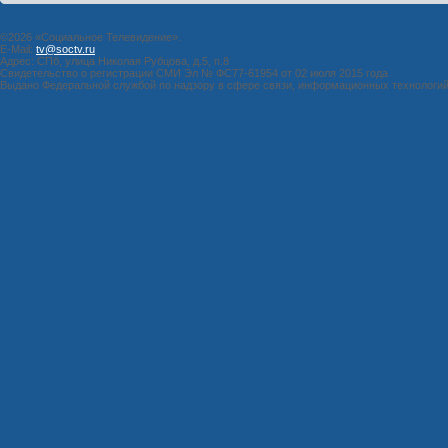
©2026 «Социальное Телевидение».
E-Mail:
tv@soctv.ru
Адрес: СПб, улица Николая Рубцова, д.5, п.8
Свидетельство о регистрации СМИ Эл № ФС77-61954 от 02 июля 2015 года
Выдано Федеральной службой по надзору в сфере связи, информационных технологи