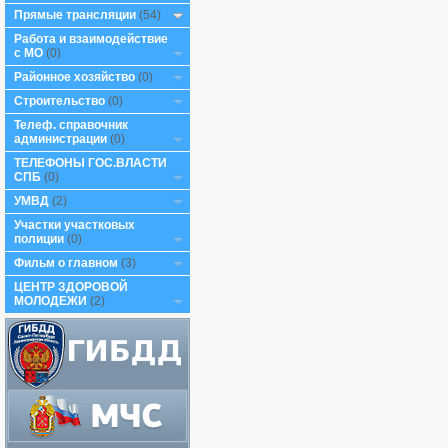
Прямые трансляции
(54)
Работа и взаимодействие
с МО
(0)
Районное хозяйство
(0)
Строительство
(0)
Телеф. справочник
администрации
(0)
ТЕЛЕФОНЫ ГОС.ВЛАСТИ
СПБ
(0)
УМВД
(2)
Участки участковых
полиции
(0)
Фильм о главном
(3)
ЦЕНТР ЗДОРОВОЙ
МОЛОДЕЖИ
(2)