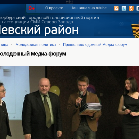

О проекте
Наш канал на rutube
аница
Молодежная политика
Прошел молодежный Медиа-форум
олодежный Медиа-форум