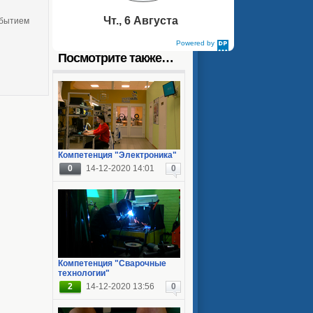
Чт., 6 Августа
обытием
Powered by
DaysPedia.com
Посмотрите также…
Компетенция "Электроника"
0
14-12-2020 14:01
0
Компетенция "Сварочные
технологии"
2
14-12-2020 13:56
0