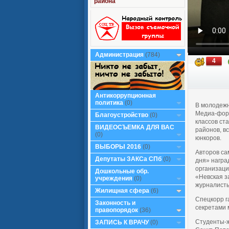
района
Администрация
(784)
4
Антикоррупционная
политика
(0)
В молодежн
Медиа-фору
Благоустройство
(0)
классов ст
ВИДЕОСЪЕМКА ДЛЯ ВАС
районов, в
(0)
юнкоров.
ВЫБОРЫ 2016
(0)
Авторов са
Депутаты ЗАКСа СПб
(0)
дня» награ
организаци
Дошкольные обр.
«Невская з
учреждения
(0)
журналисты
Жилищная сфера
(6)
Спецкорр г
Законность и
секретами 
правопорядок
(36)
Студенты-ж
ЗАПИСЬ К ВРАЧУ
(0)