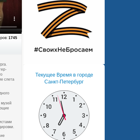
ров:
1745
рга.
тер-
Текущее Время в городе
го
ие слета
Санкт-Петербург
дного
 музей
ающие
истами
дировки.
ние