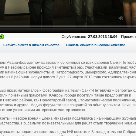
Опубликовано:
27.03.2013 18:06
Просмот
Скачать сюжет в низком качестве
Скачать сюжет в высоком качестве
ом Медиа-форуме поучаствовали 60 юнкоров со всех районов Санкт-Петербу
м в Невском районе проходил в четвертый раз. Участниками различных мас
али начинающие журналисты из Петроградского, Выборгского, Адмиралтейско
сего из 8 районов. Форум длился 2 дня. 27 марта 2013 года состоялось закрыт
мых ярких материалов и фотографий на тему «Санкт-Петербург – репортаж о
дили почетными грамотами. Юнкоры города посетили такие предприятия и
и Невского района, как Пролетарский завод, Стоматологическая поликлиника,
астава» и другие. Медиа-форум стал и площадкой по обмену опытом. Начин
 стали участниками интересных мастер-классов.
азеты «Невское время» Елена Игнатьева поделилась с начинающими журнал
мастерства. Но, самыми познавательными для ребят стали творческие коман
урналисты педагогического колледжа №8 посетили Законадательное Собра