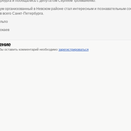
рбурга и пообщались с депутатом Сергеем Трохманенко.
м организованный в Невском районе стал интересным и познавательным с
в всего Санкт-Петербурга.
альпо
окаев
ение
обы оставить комментарий необходимо
зарегистрироваться