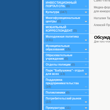
Санкт-Пете
ИНВЕСТИЦИОННЫЙ
ПОРТАЛ СПб.
(0)
Медиа-фору
для юнкоро
Культура
(347)
Многофункциональные
Наталия Т
центры
(0)
Алексей Пр
МОБИЛЬНЫЙ
КОРРЕСПОНДЕНТ
(0)
Обсужд
Молодежная политика
(131)
Для того чт
Муниципальные
образования
(15)
Образовательные
учреждения
(0)
Отделы полиции
(0)
Парк "Бабушкина"- отдых
для всех
(13)
Поддержка
предпринимательства
(18)
Поликлиники
(0)
Потребительский рынок
(22)
Прокуратура
(11)