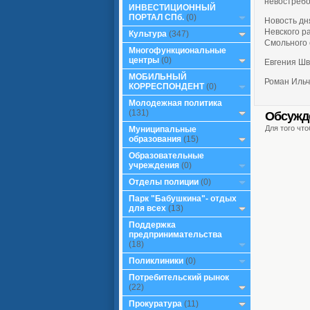
невостребо
ИНВЕСТИЦИОННЫЙ
ПОРТАЛ СПб.
(0)
Новость дн
Невского р
Культура
(347)
Смольного 
Многофункциональные
центры
(0)
Евгения Ш
МОБИЛЬНЫЙ
Роман Ильч
КОРРЕСПОНДЕНТ
(0)
Молодежная политика
(131)
Обсужд
Для того чт
Муниципальные
образования
(15)
Образовательные
учреждения
(0)
Отделы полиции
(0)
Парк "Бабушкина"- отдых
для всех
(13)
Поддержка
предпринимательства
(18)
Поликлиники
(0)
Потребительский рынок
(22)
Прокуратура
(11)