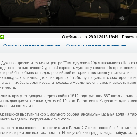
Опубликовано:
28.01.2013 18:49
Просмот
Скачать сюжет в низком качестве
Скачать сюжет в высоком качестве
в Духовно-просветительском центре "Святодуховский"для школьников Невског
жданско-патриотический урок «И верность мужеству храня». На протяжении в
 который был объявлен годом российской истории, школьники участвовали в
их конкурсах, олимпиадах и викторинах. Чтобы лучше узнать своих героев и 
ны для них была организована поездка в Москву, где они смогли увидеть пам
ие места.
мнить присутствующим о героях войны 1812 года ученики 667 школы пример
мы выдающихся военных деятелей 19 века. Багратион и Кутузов сегодня ожи
полнении школьников.
обравшихся выступили хор Смольного собора, ансамбль «Казачья доля»,а так
кестр академии Вооруженных сил России.
 на то, что нынешние школьники книг о Великой Отечественной войне читают
воей истории они все-таки помнят. И эти учебники вряд ли когда–нибудь стан