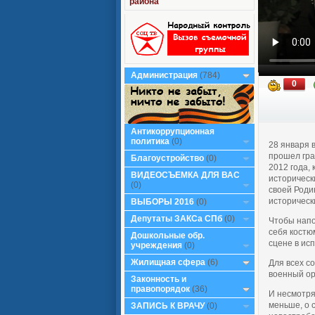
района
Администрация
(784)
0
Антикоррупционная
политика
(0)
28 января 
прошел гра
Благоустройство
(0)
2012 года,
ВИДЕОСЪЕМКА ДЛЯ ВАС
историческ
(0)
своей Роди
историческ
ВЫБОРЫ 2016
(0)
Депутаты ЗАКСа СПб
(0)
Чтобы напо
себя костю
Дошкольные обр.
сцене в ис
учреждения
(0)
Жилищная сфера
(6)
Для всех с
военный ор
Законность и
правопорядок
(36)
И несмотря
меньше, о с
ЗАПИСЬ К ВРАЧУ
(0)