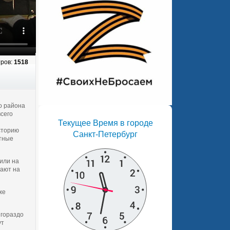
ров:
1518
о района
сего
Текущее Время в городе
историю
Санкт-Петербург
ятные
или на
вают на
же
 гораздо
ут