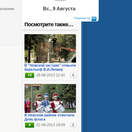
Вс., 9 Августа
кольники
р
Powered by
DaysPedia.com
Посмотрите также…
В "Невской заставе" отмыли
барельеф В.И.Ленину
10
28-08-2013 12:41
0
В Невском районе отметили
День флага
4
22-08-2013 19:09
0