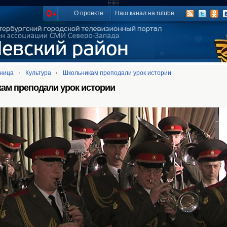

О проекте
Наш канал на rutube
аница
Культура
Школьникам преподали урок истории
ам преподали урок истории