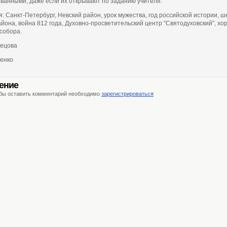
ванными, даже если их открывают по заданию учителя.
я: Санкт-Петербург, Невский район, урок мужества, год российской истории, ш
айона, война 812 года, Духовно-просветительский центр "Святодуховский", хо
собора.
вецова
енко
ение
обы оставить комментарий необходимо
зарегистрироваться