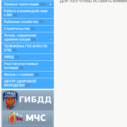
Для того чтобы оставить комм
Прямые трансляции
(54)
Работа и взаимодействие
с МО
(0)
Районное хозяйство
(0)
Строительство
(0)
Телеф. справочник
администрации
(0)
ТЕЛЕФОНЫ ГОС.ВЛАСТИ
СПБ
(0)
УМВД
(2)
Участки участковых
полиции
(0)
Фильм о главном
(3)
ЦЕНТР ЗДОРОВОЙ
МОЛОДЕЖИ
(2)