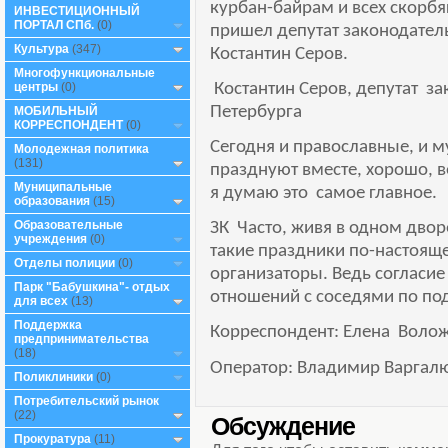
курбан-байрам и всех скорб
ИНВЕСТИЦИОННЫЙ
ПОРТАЛ СПб.
(0)
пришел депутат законодател
Культура
(347)
Костантин Серов.
Многофункциональные
Костантин Серов, депутат за
центры
(0)
Петербурга
МОБИЛЬНЫЙ
КОРРЕСПОНДЕНТ
(0)
Сегодня и православные, и 
Молодежная политика
(131)
празднуют вместе, хорошо, ве
Муниципальные
я думаю это самое главное.
образования
(15)
ЗК Часто, живя в одном дворе
Образовательные
учреждения
(0)
такие праздники по-настоящ
Отделы полиции
(0)
организаторы. Ведь согласие
Парк "Бабушкина"- отдых
отношений с соседями по по
для всех
(13)
Поддержка
Корреспондент: Елена Воло
предпринимательства
(18)
Оператор: Владимир Варгал
Поликлиники
(0)
Потребительский рынок
(22)
Обсуждение
Прокуратура
(11)