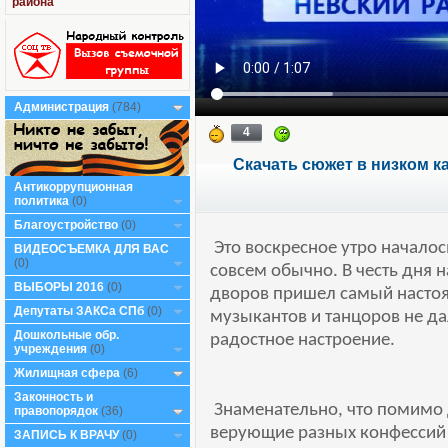
района
Администрация
(784)
4
Скачать сюжет в низком к
Антикоррупционная
политика
(0)
Благоустройство
(0)
Это воскресное утро началос
ВИДЕОСЪЕМКА ДЛЯ ВАС
(0)
совсем обычно. В честь дня 
ВЫБОРЫ 2016
(0)
дворов пришел самый настоя
Депутаты ЗАКСа СПб
(0)
музыкантов и танцоров не да
Дошкольные обр.
радостное настроение.
учреждения
(0)
Жилищная сфера
(6)
Законность и
Знаменательно, что помимо 
правопорядок
(36)
верующие разных конфессий 
ЗАПИСЬ К ВРАЧУ
(0)