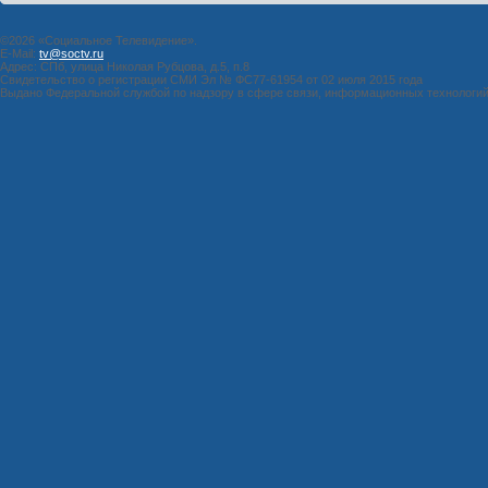
©2026 «Социальное Телевидение».
E-Mail:
tv@soctv.ru
Адрес: СПб, улица Николая Рубцова, д.5, п.8
Свидетельство о регистрации СМИ Эл № ФС77-61954 от 02 июля 2015 года
Выдано Федеральной службой по надзору в сфере связи, информационных технологи