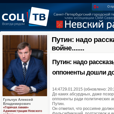
О пр
Путин: надо расск
войне.......
Путин: надо рассказ
оппоненты дошли до
14:47
29.01.2015
(обновлено: 20:
До каких абсурдных, даже позо
оппоненты ради политических а
Гульчук Алексей
Путин.
Владимирович
«Горячая линия»
Он отметил, что россияне должн
Администрации Невского
фальсификаций, подтасовок и и