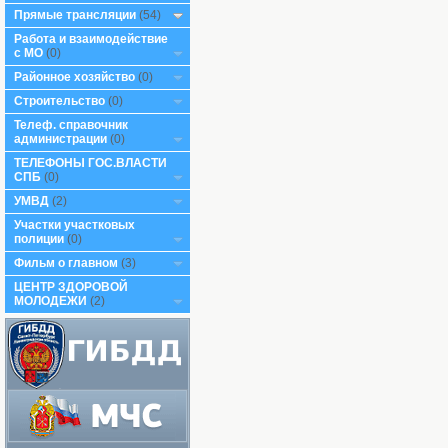
Прямые трансляции
(54)
Работа и взаимодействие
с МО
(0)
Районное хозяйство
(0)
Строительство
(0)
Телеф. справочник
администрации
(0)
ТЕЛЕФОНЫ ГОС.ВЛАСТИ
СПБ
(0)
УМВД
(2)
Участки участковых
полиции
(0)
Фильм о главном
(3)
ЦЕНТР ЗДОРОВОЙ
МОЛОДЕЖИ
(2)