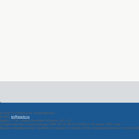
©2026 «Социальное Телевидение».
E-Mail:
tv@soctv.ru
Адрес: СПб, улица Николая Рубцова, д.5, п.8
Свидетельство о регистрации СМИ Эл № ФС77-61954 от 02 июля 2015 года
Выдано Федеральной службой по надзору в сфере связи, информационных технологи