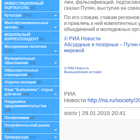
лжи, фальсификаций, подтасово
ИНВЕСТИЦИОННЫЙ
сказал Путин, выступая на сове
ПОРТАЛ СПб.
(0)
Культура
(347)
По его словам, главам регионо
и привлечь к ней компетентных
Многофункциональные
центры
(0)
объединений и молодежных орг
МОБИЛЬНЫЙ
© РИА Новости
КОРРЕСПОНДЕНТ
(0)
Абсурдные и позорные – Путин 
Молодежная политика
мировой
(131)
Муниципальные
образования
(15)
© РИА Новости
Образовательные
Вымышленная история
учреждения
(0)
Отделы полиции
(0)
Парк "Бабушкина"- отдых
РИА
для всех
(13)
Новости
http://ria.ru/socie
Поддержка
предпринимательства
(18)
soctv | 29.01.2015 20:41
Поликлиники
(0)
Потребительский рынок
(22)
Прокуратура
(11)