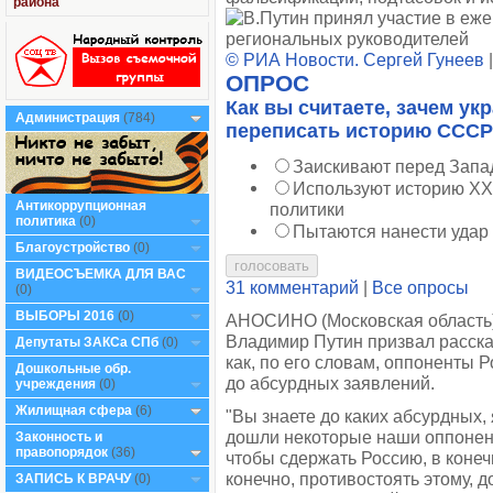
района
© РИА Новости. Сергей Гунеев
ОПРОС
Как вы считаете, зачем ук
Администрация
(784)
переписать историю ССС
Заискивают перед Запа
Используют историю XX
Антикоррупционная
политики
политика
(0)
Пытаются нанести удар
Благоустройство
(0)
ВИДЕОСЪЕМКА ДЛЯ ВАС
31 комментарий
|
Все опросы
(0)
ВЫБОРЫ 2016
(0)
АНОСИНО (Московская область)
Владимир Путин призвал расска
Депутаты ЗАКСа СПб
(0)
как, по его словам, оппоненты 
Дошкольные обр.
до абсурдных заявлений.
учреждения
(0)
Жилищная сфера
(6)
"Вы знаете до каких абсурдных,
дошли некоторые наши оппонент
Законность и
правопорядок
(36)
чтобы сдержать Россию, в конеч
конечно, противостоять этому, 
ЗАПИСЬ К ВРАЧУ
(0)